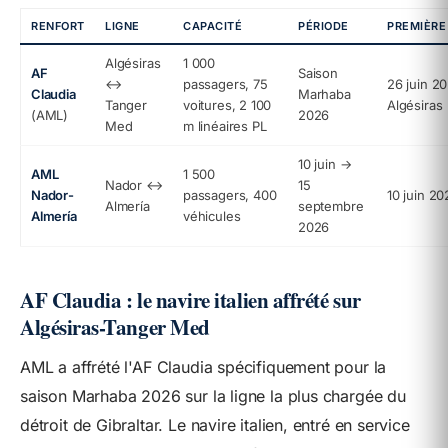
RENFORT
LIGNE
CAPACITÉ
PÉRIODE
PREMIÈRE
Algésiras
1 000
AF
Saison
↔
passagers, 75
26 juin 2
Claudia
Marhaba
Tanger
voitures, 2 100
Algésiras
(AML)
2026
Med
m linéaires PL
10 juin →
AML
1 500
Nador ↔
15
Nador-
passagers, 400
10 juin 20
Almería
septembre
Almería
véhicules
2026
AF Claudia : le navire italien affrété sur
Algésiras-Tanger Med
AML a affrété l'AF Claudia spécifiquement pour la
saison Marhaba 2026 sur la ligne la plus chargée du
détroit de Gibraltar. Le navire italien, entré en service