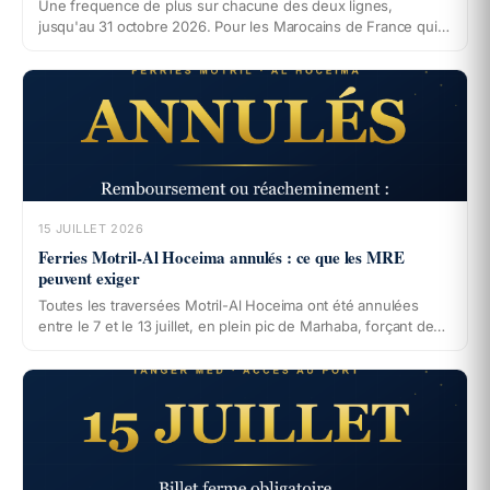
Une frequence de plus sur chacune des deux lignes,
jusqu'au 31 octobre 2026. Pour les Marocains de France qui
ont de la famille dans le Sud, la question du detour par
Marrakech se pose autrement.
15 JUILLET 2026
Ferries Motril-Al Hoceima annulés : ce que les MRE
peuvent exiger
Toutes les traversées Motril-Al Hoceima ont été annulées
entre le 7 et le 13 juillet, en plein pic de Marhaba, forçant des
familles du Rif à changer de port avec des frais et des heures
de route en plus. Ce que beaucoup ignorent : le départ ayant
lieu d'un port espagnol, le règlement européen 1177/2010
s'applique. Remboursement, réacheminement, assistance,
indemnisation : vos droits, étape par étape.