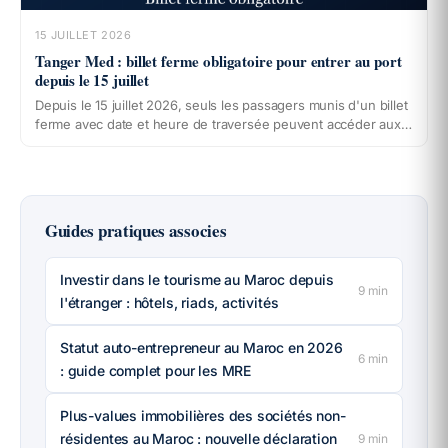
15 JUILLET 2026
Tanger Med : billet ferme obligatoire pour entrer au port
depuis le 15 juillet
Depuis le 15 juillet 2026, seuls les passagers munis d'un billet
ferme avec date et heure de traversée peuvent accéder aux
installations du port Tanger Med. Qui est concerné, comment
vérifier votre billet, que faire si le vôtre est ouvert, et où
modifier votre réservation près du port : le point complet pour
passer sans blocage pendant le pic de Marhaba 2026.
Guides pratiques associes
Investir dans le tourisme au Maroc depuis
9
min
l'étranger : hôtels, riads, activités
Statut auto-entrepreneur au Maroc en 2026
6
min
: guide complet pour les MRE
Plus-values immobilières des sociétés non-
résidentes au Maroc : nouvelle déclaration
9
min