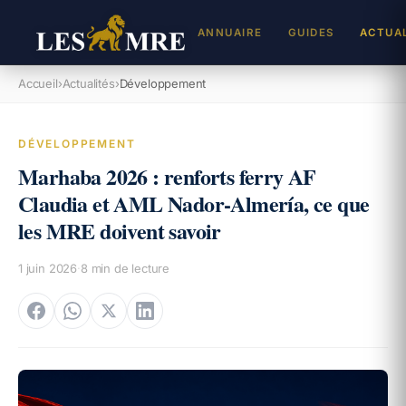
ANNUAIRE
GUIDES
ACTUA
Accueil
›
Actualités
›
Développement
REJ
Inscr
DÉVELOPPEMENT
Marhaba 2026 : renforts ferry AF
DEV
Cabin
Claudia et AML Nador-Almería, ce que
les MRE doivent savoir
TAL
Propo
1 juin 2026
·
8
min de lecture