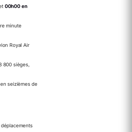
et
00h00 en
ère minute
vion Royal Air
 8 800 sièges,
t en seizièmes de
es déplacements