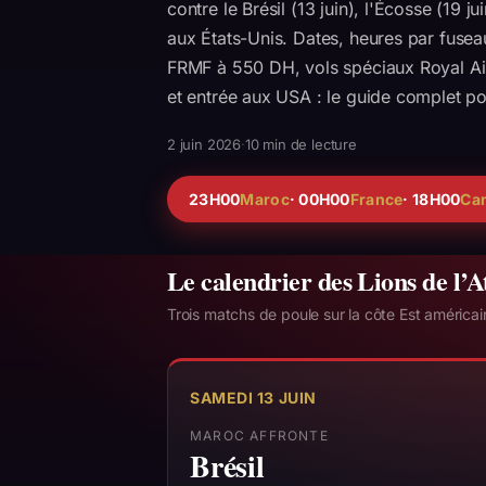
contre le Brésil (13 juin), l'Écosse (19 jui
aux États-Unis. Dates, heures par fuseau, 
FRMF à 550 DH, vols spéciaux Royal A
et entrée aux USA : le guide complet p
2 juin 2026
·
10
min de lecture
23H00
Maroc
· 00H00
France
· 18H00
Can
Le calendrier des Lions de l’A
Trois matchs de poule sur la côte Est américai
SAMEDI 13 JUIN
MAROC AFFRONTE
Brésil