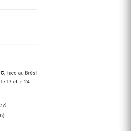
 C
, face au Brésil,
le 13 et le 24
ey)
h)