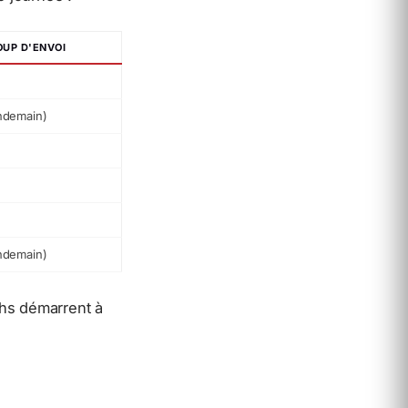
OUP D'ENVOI
ndemain)
ndemain)
chs démarrent à