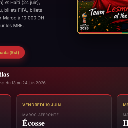
n) et Haïti (24 juin),
billets FIFA, billets
ir Maroc à 10 000 DH
our les MRE.
ada (Est)
tlas
ne, du 13 au 24 juin 2026.
VENDREDI 19 JUIN
ME
MAROC AFFRONTE
MA
Écosse
H