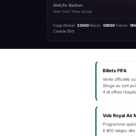
MetLife Stadium
New York / New Jersey
Coup d’envoi ·
23h00
Maroc ·
00h00
France ·
18
Canada (Est)
Billets FIFA
Vente officielle s
(tirage au sort pu
4 et offres Hospita
Vols Royal Air
Programme spécia
8 800 sièges dès 