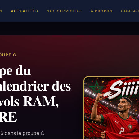
S
ACTUALITÉS
NOS SERVICES
À PROPOS
CONTAC
REJOINDRE L'ANNUAIRE
Inscrivez-vous en tant que professionnel
OUPE C
DEVENIR PARTENAIRE
pe du
Cabinets, institutions et associations
TALENTS & STARTUPS
lendrier des
Proposez votre projet à notre écosystème
, vols RAM,
MRE
6 dans le groupe C