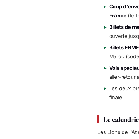
▸
Coup d'envo
France
(le 
▸
Billets de m
ouverte jusqu
▸
Billets FRM
Maroc (code
▸
Vols spécia
aller-retour 
▸
Les deux pre
finale
Le calendri
Les Lions de l'At