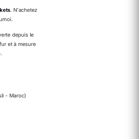
kets
. N'achetez
urnoi.
erte depuis le
 fur et à mesure
.
il - Maroc)