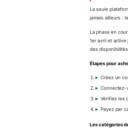
La seule plateform
jamais ailleurs : 
La phase en cour
1er avril et activ
des disponibilité
Étapes pour ache
▸
Créez un com
▸
Connectez-v
▸
Vérifiez les 
▸
Payez par car
Les catégories de