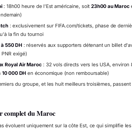
i
: 18h00 heure de l'Est américaine, soit
23h00 au Maroc
lendemain)
atch
: exclusivement sur FIFA.com/tickets, phase de derni
'à la fin du tournoi
F à 550 DH
: réservés aux supporters détenant un billet d'a
 PNR exigé)
ux Royal Air Maroc
: 32 vols directs vers les USA, environ
à
10 000 DH
en économique (non remboursable)
miers du groupe, et les huit meilleurs troisièmes, passen
er complet du Maroc
las évoluent uniquement sur la côte Est, ce qui simplifie l