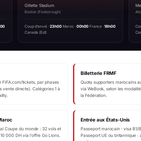
Gillette Stadium
Me
Boston (Foxborough)
Atl
h00
Coup d’envoi ·
23h00
Maroc ·
00h00
France ·
18h00
Cou
Canada (Est)
Can
Billetterie FRMF
ur FIFA.com/tickets, par phases
Quota supporters marocains a
is vente directe). Catégories 1 à
via WeBook, selon les modalit
lity.
la Fédération.
 Maroc
Entrée aux États-Unis
l Coupe du monde : 32 vols et
Passeport marocain : visa B1/B
10 000 DH via l’offre Go Lions.
Passeport UE ou britannique : 