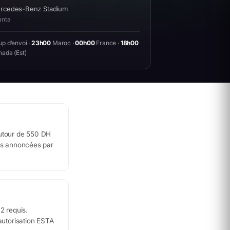
rcedes-Benz Stadium
anta
p d’envoi ·
23h00
Maroc ·
00h00
France ·
18h00
ada (Est)
utour de 550 DH
és annoncées par
2 requis.
autorisation ESTA