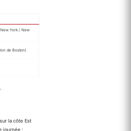
 (New York / New
ion de Boston)
.
ur la côte Est
e journée :