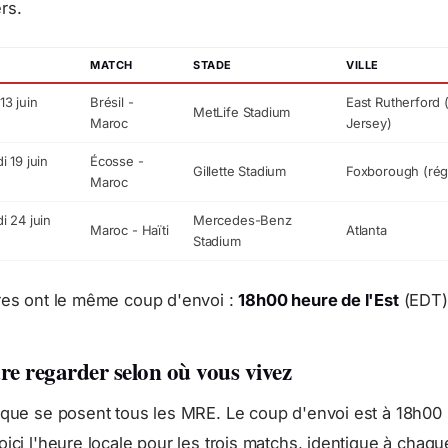
rs.
MATCH
STADE
VILLE
13 juin
Brésil -
East Rutherford
MetLife Stadium
Maroc
Jersey)
i 19 juin
Écosse -
Gillette Stadium
Foxborough (rég
Maroc
i 24 juin
Mercedes-Benz
Maroc - Haïti
Atlanta
Stadium
tres ont le même coup d'envoi :
18h00 heure de l'Est
(EDT)
re regarder selon où vous vivez
 que se posent tous les MRE. Le coup d'envoi est à 18h00 s
oici l'heure locale pour les trois matchs, identique à chaqu