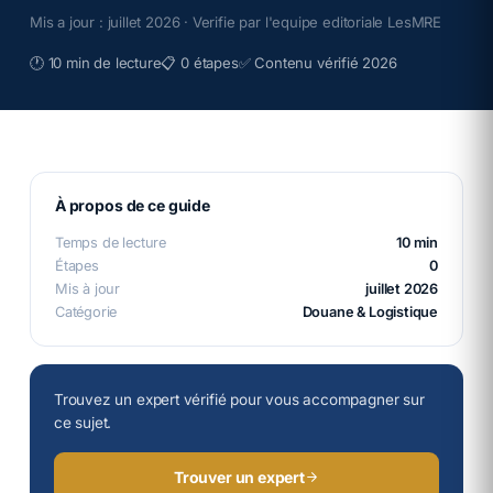
Mis a jour :
juillet 2026
· Verifie par l'equipe editoriale LesMRE
🕐
10 min de lecture
📋
0 étapes
✅
Contenu vérifié 2026
À propos de ce guide
Temps de lecture
10 min
Étapes
0
Mis à jour
juillet 2026
Catégorie
Douane & Logistique
Trouvez un expert vérifié pour vous accompagner sur
ce sujet.
Trouver un expert