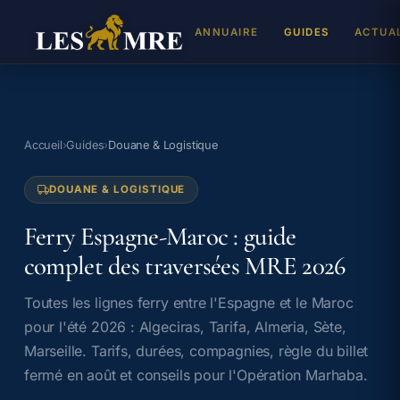
ANNUAIRE
GUIDES
ACTUA
REJ
Inscr
Accueil
›
Guides
›
Douane & Logistique
DEV
DOUANE & LOGISTIQUE
Cabin
TAL
Ferry Espagne-Maroc : guide
Propo
complet des traversées MRE 2026
Toutes les lignes ferry entre l'Espagne et le Maroc
pour l'été 2026 : Algeciras, Tarifa, Almeria, Sète,
Marseille. Tarifs, durées, compagnies, règle du billet
fermé en août et conseils pour l'Opération Marhaba.