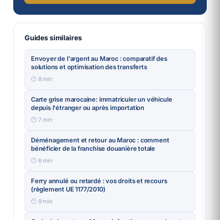
Guides similaires
Envoyer de l'argent au Maroc : comparatif des
solutions et optimisation des transferts
🕐
8
min
Carte grise marocaine: immatriculer un véhicule
depuis l'étranger ou après importation
🕐
7
min
Déménagement et retour au Maroc : comment
bénéficier de la franchise douanière totale
🕐
6
min
Ferry annulé ou retardé : vos droits et recours
(règlement UE 1177/2010)
🕐
9
min