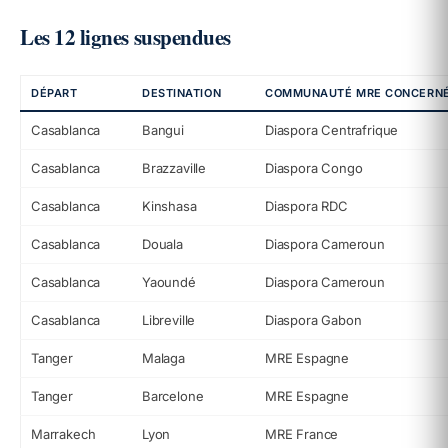
Les 12 lignes suspendues
DÉPART
DESTINATION
COMMUNAUTÉ MRE CONCERN
Casablanca
Bangui
Diaspora Centrafrique
Casablanca
Brazzaville
Diaspora Congo
Casablanca
Kinshasa
Diaspora RDC
Casablanca
Douala
Diaspora Cameroun
Casablanca
Yaoundé
Diaspora Cameroun
Casablanca
Libreville
Diaspora Gabon
Tanger
Malaga
MRE Espagne
Tanger
Barcelone
MRE Espagne
Marrakech
Lyon
MRE France