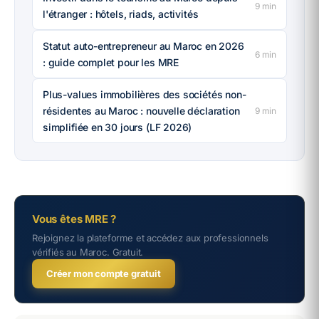
9
min
l'étranger : hôtels, riads, activités
Statut auto-entrepreneur au Maroc en 2026
6
min
: guide complet pour les MRE
Plus-values immobilières des sociétés non-
résidentes au Maroc : nouvelle déclaration
9
min
simplifiée en 30 jours (LF 2026)
Vous êtes MRE ?
Rejoignez la plateforme et accédez aux professionnels
vérifiés au Maroc. Gratuit.
Créer mon compte gratuit