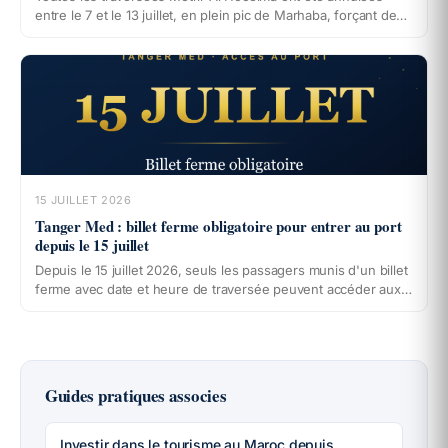
entre le 7 et le 13 juillet, en plein pic de Marhaba, forçant des
familles du Rif à changer de port avec des frais et des heures
de route en plus. Ce que beaucoup ignorent : le départ ayant
lieu d'un port espagnol, le règlement européen 1177/2010
s'applique. Remboursement, réacheminement, assistance,
indemnisation : vos droits, étape par étape.
15 JUILLET 2026
Tanger Med : billet ferme obligatoire pour entrer au port
depuis le 15 juillet
Depuis le 15 juillet 2026, seuls les passagers munis d'un billet
ferme avec date et heure de traversée peuvent accéder aux
installations du port Tanger Med. Qui est concerné, comment
vérifier votre billet, que faire si le vôtre est ouvert, et où
modifier votre réservation près du port : le point complet pour
passer sans blocage pendant le pic de Marhaba 2026.
Guides pratiques associes
Investir dans le tourisme au Maroc depuis