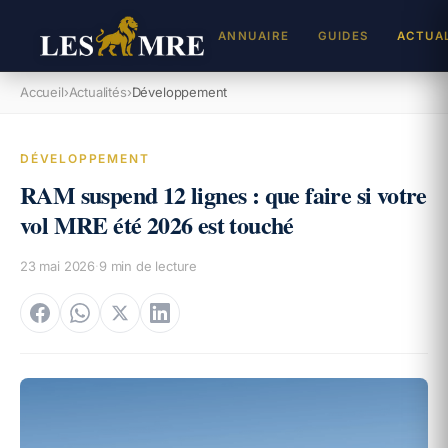
ANNUAIRE
GUIDES
ACTUA
Accueil
›
Actualités
›
Développement
REJ
Inscr
DÉVELOPPEMENT
RAM suspend 12 lignes : que faire si votre
DEV
Cabin
vol MRE été 2026 est touché
TAL
23 mai 2026
·
9
min de lecture
Propo