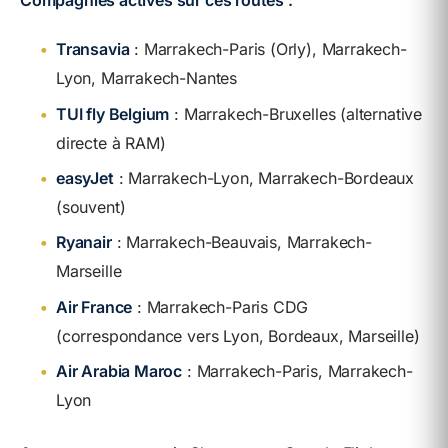
Compagnies actives sur ces routes :
•
Transavia
: Marrakech-Paris (Orly), Marrakech-
Lyon, Marrakech-Nantes
•
TUI fly Belgium
: Marrakech-Bruxelles (alternative
directe à RAM)
•
easyJet
: Marrakech-Lyon, Marrakech-Bordeaux
(souvent)
•
Ryanair
: Marrakech-Beauvais, Marrakech-
Marseille
•
Air France
: Marrakech-Paris CDG
(correspondance vers Lyon, Bordeaux, Marseille)
•
Air Arabia Maroc
: Marrakech-Paris, Marrakech-
Lyon