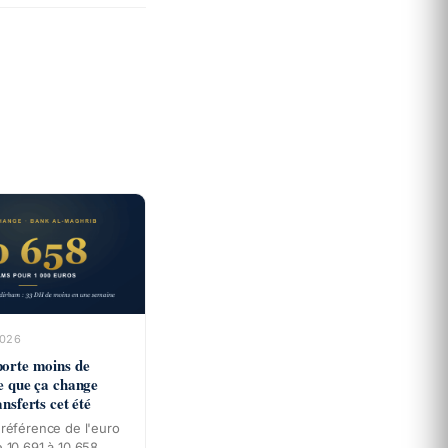
2026
porte moins de
e que ça change
nsferts cet été
 référence de l'euro
 10,691 à 10,658