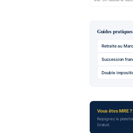
milliards de dirhams 
MRE dans les banqu
marocaines, dont une 
sur des comptes qui 
rapportent rien.
Guides pratiques
Retraite au Mar
Succession fran
Double impositi
Vous êtes MRE ?
Rejoignez la platef
Gratuit.