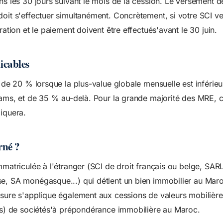
ns les 30 jours suivant le mois de la cession. Le versement de
oit s'effectuer simultanément. Concrètement, si votre SCI ve
ration et le paiement doivent être effectués'avant le 30 juin.
icables
t de 20 % lorsque la plus-value globale mensuelle est inférie
hams, et de 35 % au-delà. Pour la grande majorité des MRE, c'
iquera.
rné ?
mmatriculée à l'étranger (SCI de droit français ou belge, SAR
e, SA monégasque...) qui détient un bien immobilier au Mar
sure s'applique également aux cessions de valeurs mobilière
ns) de sociétés'à prépondérance immobilière au Maroc.