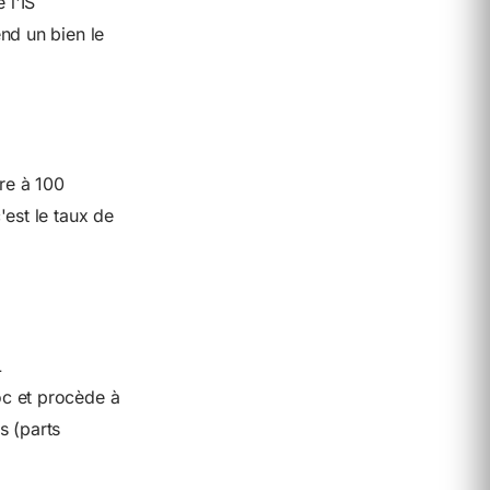
 l'IS
nd un bien le
ure à 100
est le taux de
L
oc et procède à
s (parts