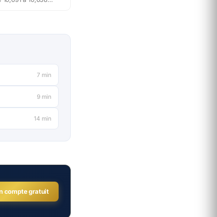
 le 9 et le 15 juillet
 Bank Al-Maghrib. Sur
 changés, c'est 33
moins. En pleine
ba, voici l'impact
es bons réflexes pour
te.
7
min
9
min
14
min
n compte gratuit