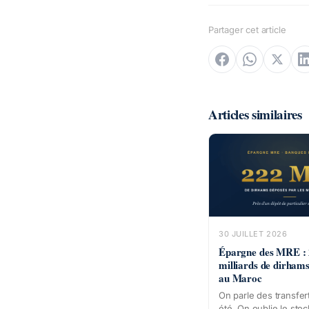
Partager cet article
Articles similaires
30 JUILLET 2026
Épargne des MRE :
milliards de dirham
au Maroc
On parle des transfe
été. On oublie le stoc