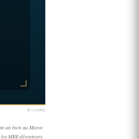
© LesMRE
ent un bien au Maroc
e les MRE détenteurs