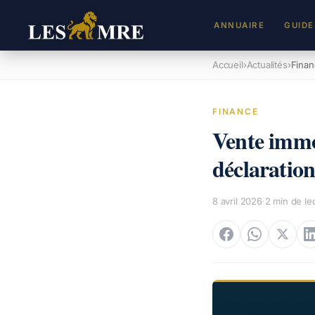
ANNUAIRE
GUIDE
Accueil
›
Actualités
›
Finan
FINANCE
Vente immob
déclaration
8 avril 2026
·
2
min de le