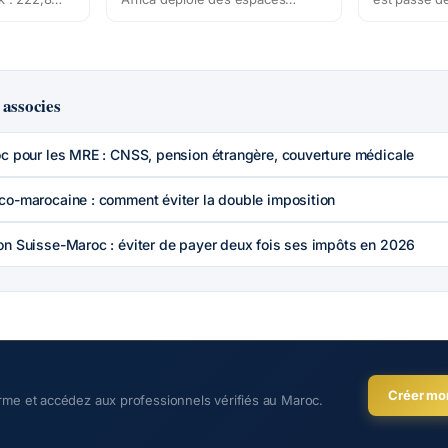
d'épargne
bancaires éphémères sur la
dirhams entre
es
Corniche d'Agadir, au centre-ville
2026, selon
part dort
de Tiznit et au parc Dania Land.
1 000 euros
ne
Ouverts 7j/7 de 10h à 22h, ils
dirhams de 
permettent aux MRE de se
saison Marha
 associes
renseigner, d'être accompagnés
concret et l
et de lancer certaines démarches
limiter la per
pendant les vacances.
oc pour les MRE : CNSS, pension étrangère, couverture médicale
co-marocaine : comment éviter la double imposition
on Suisse-Maroc : éviter de payer deux fois ses impôts en 2026
Créer mo
orme et accédez aux professionnels vérifiés au Maroc.