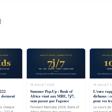
19 JUILLET 2026
19 JUILLET 
 222
Summer Pop-Up : Bank of
L'euro rap
s dorment
Africa vient aux MRE, 7j/7,
dirhams : c
sans passer par l'agence
pour vos tra
rts chaque
Pendant Marhaba 2026, Bank of
Le cours de
k : 222,8
Africa déploie des espaces
est passé de