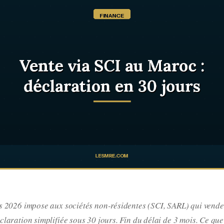
s 2026 impose aux sociétés non-résidentes (SCI, SARL) qui vend
laration simplifiée sous 30 jours. Fin du délai de 3 mois. Ce qu