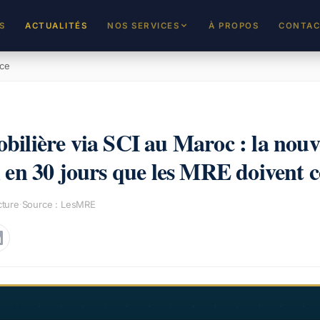
S
ACTUALITÉS
NOS SERVICES
À PROPOS
CONTAC
ce
REJOINDRE L'ANNUAIRE
Inscrivez-vous en tant que professionnel
ilière via SCI au Maroc : la nouv
DEVENIR PARTENAIRE
Cabinets, institutions et associations
 en 30 jours que les MRE doivent 
TALENTS & STARTUPS
Proposez votre projet à notre écosystème
cture
·
Source :
LesMRE