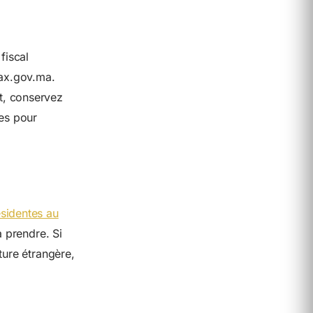
fiscal
tax.gov.ma.
t, conservez
les pour
ésidentes au
à prendre. Si
ture étrangère,