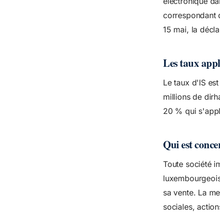
électronique da
correspondant d
15 mai, la décla
Les taux appl
Le taux d'IS es
millions de dir
20 % qui s'appl
Qui est conce
Toute société i
luxembourgeois
sa vente. La me
sociales, actio