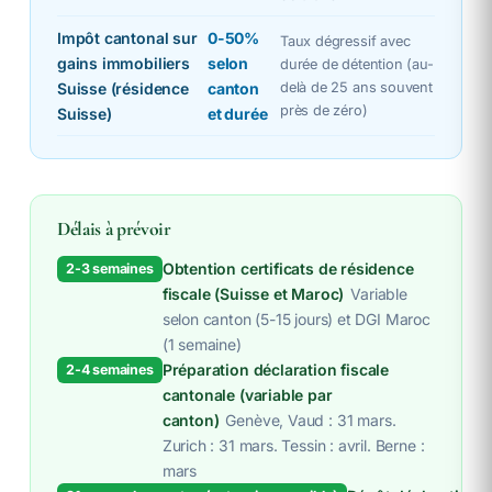
Impôt cantonal sur
0-50%
Taux dégressif avec
gains immobiliers
selon
durée de détention (au-
Suisse (résidence
canton
delà de 25 ans souvent
près de zéro)
Suisse)
et durée
Délais à prévoir
Obtention certificats de résidence
2-3 semaines
fiscale (Suisse et Maroc)
Variable
selon canton (5-15 jours) et DGI Maroc
(1 semaine)
Préparation déclaration fiscale
2-4 semaines
cantonale (variable par
canton)
Genève, Vaud : 31 mars.
Zurich : 31 mars. Tessin : avril. Berne :
mars