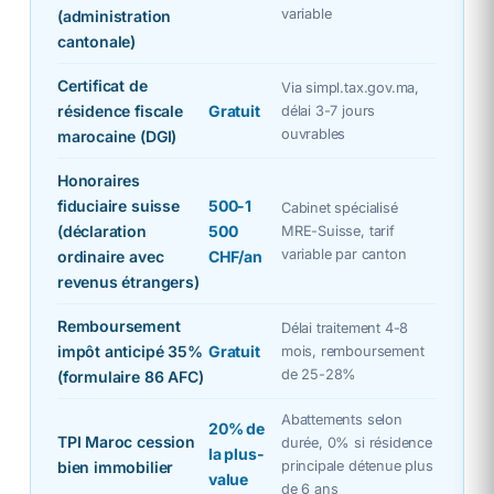
variable
(administration
cantonale)
Certificat de
Via simpl.tax.gov.ma,
résidence fiscale
Gratuit
délai 3-7 jours
ouvrables
marocaine (DGI)
Honoraires
fiduciaire suisse
500-1
Cabinet spécialisé
(déclaration
500
MRE-Suisse, tarif
variable par canton
ordinaire avec
CHF/an
revenus étrangers)
Remboursement
Délai traitement 4-8
impôt anticipé 35%
Gratuit
mois, remboursement
de 25-28%
(formulaire 86 AFC)
Abattements selon
20% de
TPI Maroc cession
durée, 0% si résidence
la plus-
bien immobilier
principale détenue plus
value
de 6 ans