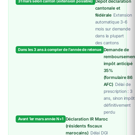
Dépôt déclaration
31 mars selon canton (extension possible)
cantonale et
fédérale
Extension
automatique 3-6
mois sur demande
dans la plupart
des cantons
Demande de
Dans les 3 ans à compter de l'année de retenue
remboursemen
impôt anticipé
35%
(formulaire 86
AFC)
Délai de
prescription : 3
ans, sinon impôt
définitivement
perdu
Déclaration IR Maroc
Avant 1er mars année N+1
(résidents fiscaux
marocains)
Délai DGI