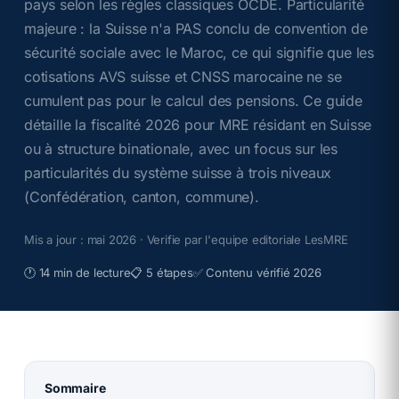
pays selon les règles classiques OCDE. Particularité
majeure : la Suisse n'a PAS conclu de convention de
sécurité sociale avec le Maroc, ce qui signifie que les
cotisations AVS suisse et CNSS marocaine ne se
cumulent pas pour le calcul des pensions. Ce guide
détaille la fiscalité 2026 pour MRE résidant en Suisse
ou à structure binationale, avec un focus sur les
particularités du système suisse à trois niveaux
(Confédération, canton, commune).
Mis a jour :
mai 2026
· Verifie par l'equipe editoriale LesMRE
🕐
14 min de lecture
📋
5 étapes
✅
Contenu vérifié 2026
Sommaire