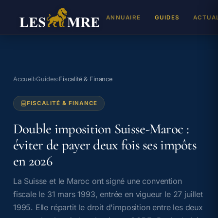
ANNUAIRE
GUIDES
ACTUA
REJ
Inscr
Accueil
›
Guides
›
Fiscalité & Finance
DEV
FISCALITÉ & FINANCE
Cabin
TAL
Double imposition Suisse-Maroc :
Propo
éviter de payer deux fois ses impôts
en 2026
La Suisse et le Maroc ont signé une convention
fiscale le 31 mars 1993, entrée en vigueur le 27 juillet
1995. Elle répartit le droit d'imposition entre les deux