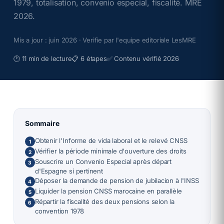
1979, totalisation, convenio especial, fiscalité. MRE
2026.
Mis a jour :
juin 2026
· Verifie par l'equipe editoriale LesMRE
🕐
11 min de lecture
📋
6 étapes
✅
Contenu vérifié 2026
Sommaire
Obtenir l'Informe de vida laboral et le relevé CNSS
1
Vérifier la période minimale d'ouverture des droits
2
Souscrire un Convenio Especial après départ
3
d'Espagne si pertinent
Déposer la demande de pension de jubilacion à l'INSS
4
Liquider la pension CNSS marocaine en parallèle
5
Répartir la fiscalité des deux pensions selon la
6
convention 1978