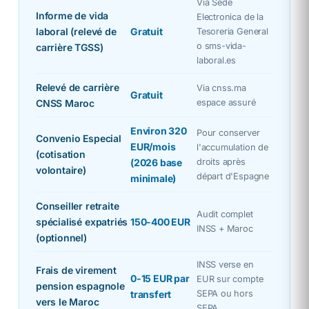
Via Sede
Informe de vida
Electronica de la
laboral (relevé de
Gratuit
Tesoreria General
o sms-vida-
carrière TGSS)
laboral.es
Relevé de carrière
Via cnss.ma
Gratuit
CNSS Maroc
espace assuré
Environ 320
Pour conserver
Convenio Especial
EUR/mois
l'accumulation de
(cotisation
(2026 base
droits après
volontaire)
départ d'Espagne
minimale)
Conseiller retraite
Audit complet
spécialisé expatriés
150-400 EUR
INSS + Maroc
(optionnel)
INSS verse en
Frais de virement
0-15 EUR par
EUR sur compte
pension espagnole
transfert
SEPA ou hors
vers le Maroc
SEPA