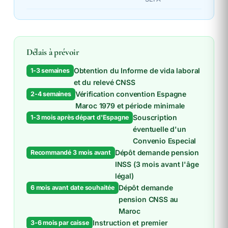
Délais à prévoir
Obtention du Informe de vida laboral
1-3 semaines
et du relevé CNSS
Vérification convention Espagne
2-4 semaines
Maroc 1979 et période minimale
Souscription
1-3 mois après départ d'Espagne
éventuelle d'un
Convenio Especial
Dépôt demande pension
Recommandé 3 mois avant
INSS (3 mois avant l'âge
légal)
Dépôt demande
6 mois avant date souhaitée
pension CNSS au
Maroc
Instruction et premier
3-6 mois par caisse