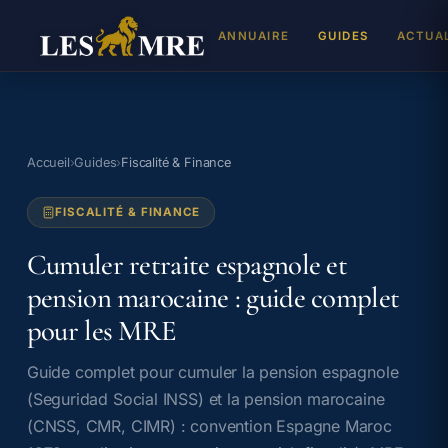
ANNUAIRE
GUIDES
ACTUA
REJ
Inscr
Accueil
›
Guides
›
Fiscalité & Finance
DEV
FISCALITÉ & FINANCE
Cabin
TAL
Cumuler retraite espagnole et
Propo
pension marocaine : guide complet
pour les MRE
Guide complet pour cumuler la pension espagnole
(Seguridad Social INSS) et la pension marocaine
(CNSS, CMR, CIMR) : convention Espagne Maroc