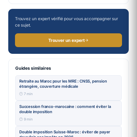
Trouvez un expert vérifié pour vous accompagner sur
ce sujet.
Trouver un expert
Guides similaires
Retraite au Maroc pour les MRE : CNSS, pension
étrangère, couverture médicale
🕐
7
min
Succession franco-marocaine : comment éviter la
double imposition
🕐
9
min
Double imposition Suisse-Maroc : éviter de payer